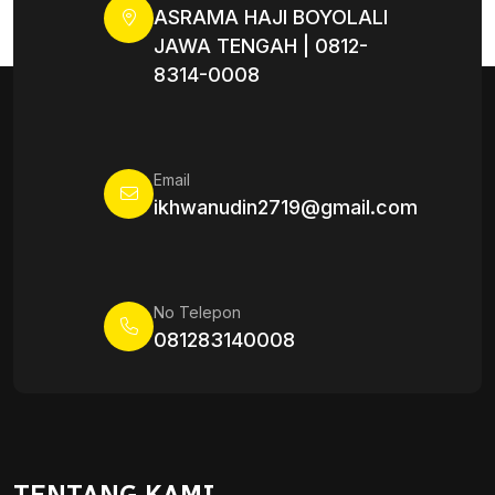
ASRAMA HAJI BOYOLALI
JAWA TENGAH | 0812-
8314-0008
Email
ikhwanudin2719@gmail.com
No Telepon
081283140008
TENTANG KAMI