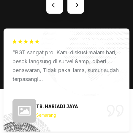
“Bhumi Galuh Tirta kami percaya &amp;
membuktikan sendiri mereka adalah leader
pengeboran di Jawa Tengah. Pelayanan
&amp; hasil nya membedakan dengan...
SUKSES DINI GROUP
Semarang