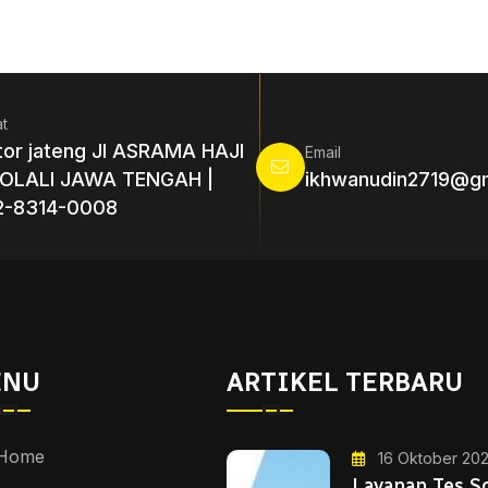
t
tor jateng Jl ASRAMA HAJI
Email
OLALI JAWA TENGAH |
ikhwanudin2719@g
2-8314-0008
ENU
ARTIKEL TERBARU
Home
16 Oktober 20
Layanan Tes S