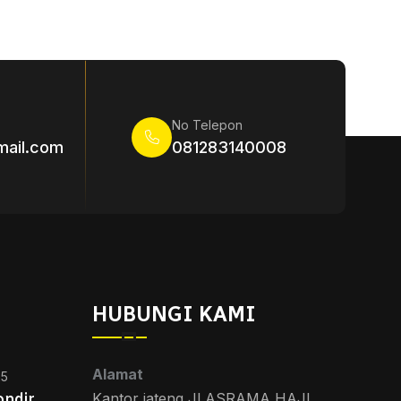
No Telepon
mail.com
081283140008
HUBUNGI KAMI
Alamat
25
ondir
Kantor jateng Jl ASRAMA HAJI