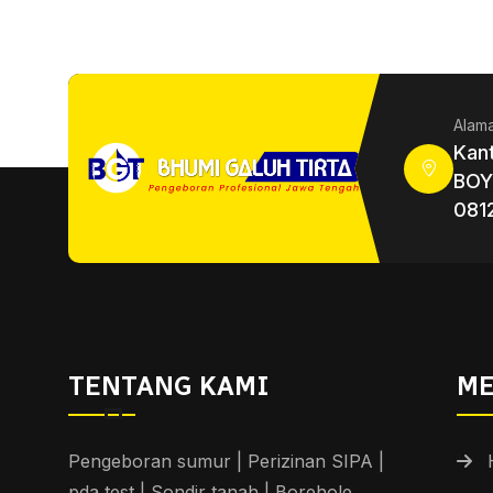
Alama
Kan
BOY
081
TENTANG KAMI
M
Pengeboran sumur | Perizinan SIPA |
pda test | Sondir tanah | Borehole